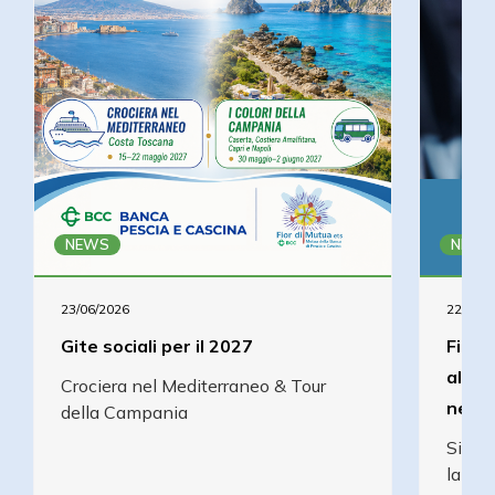
NEWS
NEWS
23/06/2026
22/05/2
Gite sociali per il 2027
Fior 
all’u
Crociera nel Mediterraneo & Tour
nell’
della Campania
Si è 
la Fo