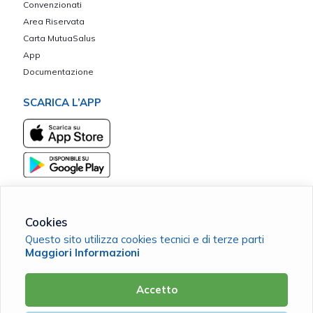
Convenzionati
Area Riservata
Carta MutuaSalus
App
Documentazione
SCARICA L’APP
Cookies
Questo sito utilizza cookies tecnici e di terze parti
Fior di Mutua ETS
Maggiori Informazioni
C.F. 91036240470 |
Cookie Policy
|
Privacy Policy
Accetto