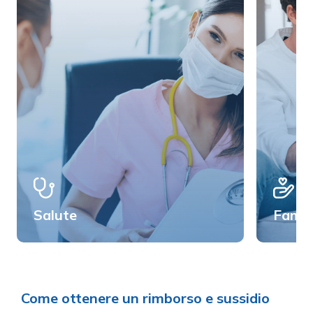
Salute
Famig
Come ottenere un rimborso e sussidio