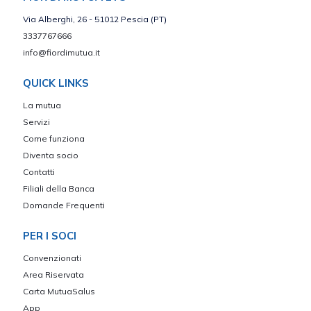
Via Alberghi, 26 - 51012 Pescia (PT)
3337767666
info@fiordimutua.it
QUICK LINKS
La mutua
Servizi
Come funziona
Diventa socio
Contatti
Filiali della Banca
Domande Frequenti
PER I SOCI
Convenzionati
Area Riservata
Carta MutuaSalus
App