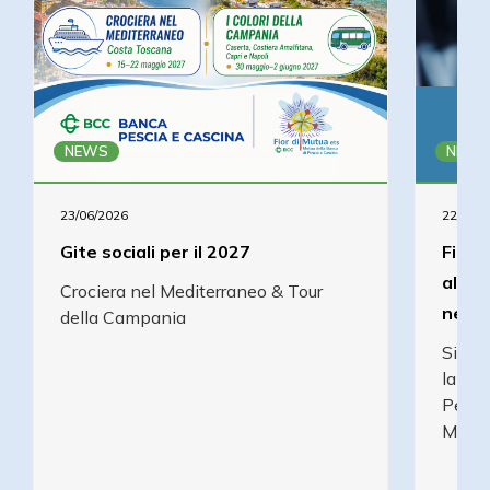
NEWS
NEWS
23/06/2026
22/05/2
Gite sociali per il 2027
Fior 
all’u
Crociera nel Mediterraneo & Tour
nell’
della Campania
Si è 
la Fo
Pescia
Mutu